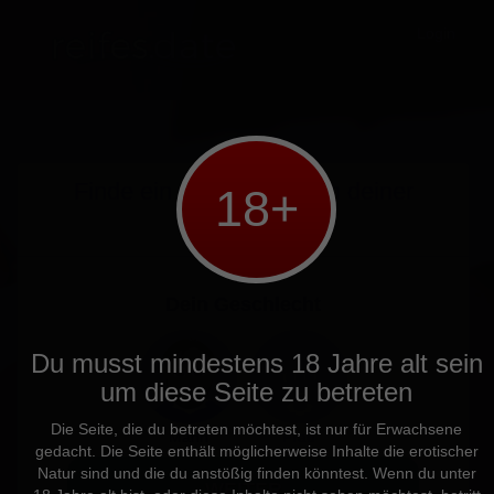
Login
Finde ein
Casual Date
in
deiner
18+
Umgebung
Dein Geschlecht
Du musst mindestens 18 Jahre alt sein
um diese Seite zu betreten
Die Seite, die du betreten möchtest, ist nur für Erwachsene
Mann
Frau
gedacht. Die Seite enthält möglicherweise Inhalte die erotischer
Natur sind und die du anstößig finden könntest. Wenn du unter
WEITER